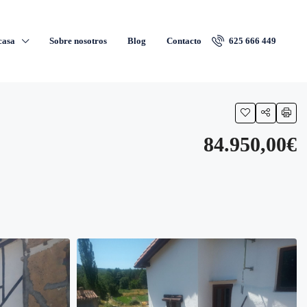
casa
Sobre nosotros
Blog
Contacto
625 666 449
84.950,00€