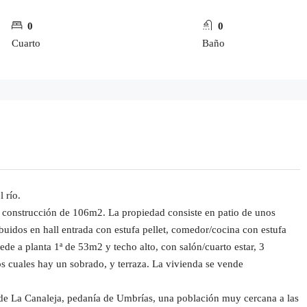
0
0
Cuarto
Baño
 río.
 construcción de 106m2. La propiedad consiste en patio de unos
uidos en hall entrada con estufa pellet, comedor/cocina con estufa
ede a planta 1ª de 53m2 y techo alto, con salón/cuarto estar, 3
os cuales hay un sobrado, y terraza. La vivienda se vende
n de La Canaleja, pedanía de Umbrías, una población muy cercana a las