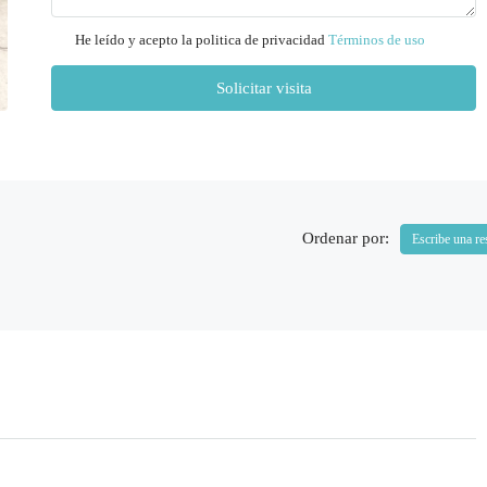
Mié
12
He leído y acepto la politica de privacidad
Términos de uso
Ago
Solicitar visita
Jue
13
Ago
Ordenar por:
Escribe una re
Vie
14
Ago
Sáb
15
Ago
Dom