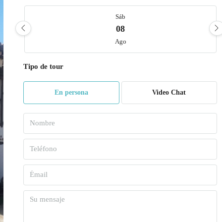
Sáb
08
Ago
Tipo de tour
Dom
09
En persona
Video Chat
Ago
Lun
10
Ago
Mar
11
Ago