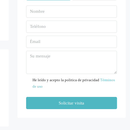
Lun
10
Ago
Mar
11
Ago
Mié
12
He leído y acepto la politica de privacidad
Términos
de uso
Ago
Solicitar visita
Jue
13
Ago