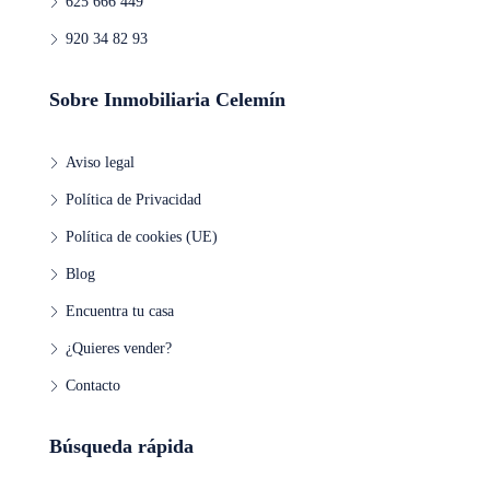
625 666 449
920 34 82 93
Mié
19
Ago
Sobre Inmobiliaria Celemín
Jue
Aviso legal
20
Política de Privacidad
Ago
Política de cookies (UE)
Vie
Blog
21
Encuentra tu casa
Ago
¿Quieres vender?
Contacto
Sáb
22
Ago
Búsqueda rápida