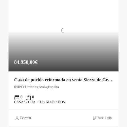
84.950,00€
Casa de pueblo reformada en venta Sierra de Gredos
05693 Umbrías,Ávila,España
0
0
CASAS / CHALETS / ADOSADOS
Celemín
hace 1 año