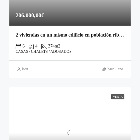
206.000,00€
2 viviendas en un mismo edificio en población ribereña del río Tormes.
6
4
374
m2
CASAS / CHALETS / ADOSADOS
leon
hace 1 año
VENTA