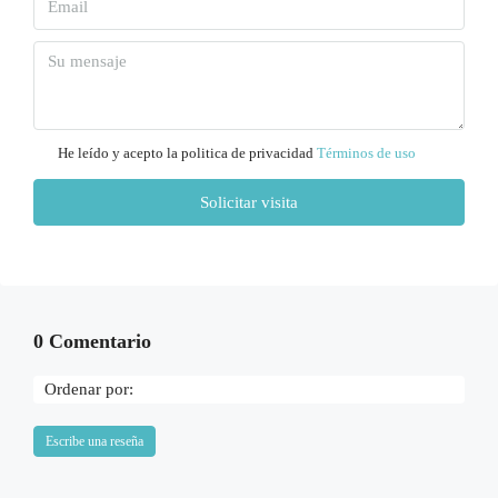
Mar
11
Ago
Mié
12
He leído y acepto la politica de privacidad
Términos de uso
Ago
Solicitar visita
Jue
13
Ago
0 Comentario
Vie
14
Ordenar por:
Ago
Escribe una reseña
Sáb