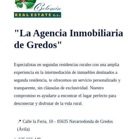
Ago
Sáb
15
"La Agencia Inmobiliaria
Ago
de Gredos"
Dom
16
Especialistas en segundas residencias rurales con una amplia
Ago
experiencia en la intermediación de inmuebles destinados a
segunda residencia, te ofrecemos un servicio personalizado y
Lun
transparente, sin cláusulas de exclusividad. Nuestro
17
compromiso es ayudarte a encontrar el lugar perfecto para
Ago
desconectar y disfrutar de la vida rural.
Mar
📍 Calle la Feria, 10 - 05635 Navarredonda de Gredos
18
(Ávila)
Ago