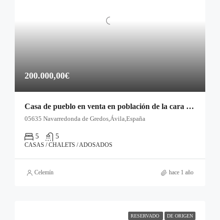
200.000,00€
Casa de pueblo en venta en población de la cara norte de Gredos
05635 Navarredonda de Gredos,Ávila,España
5
5
CASAS / CHALETS / ADOSADOS
Celemín
hace 1 año
RESERVADO
DE ORIGEN