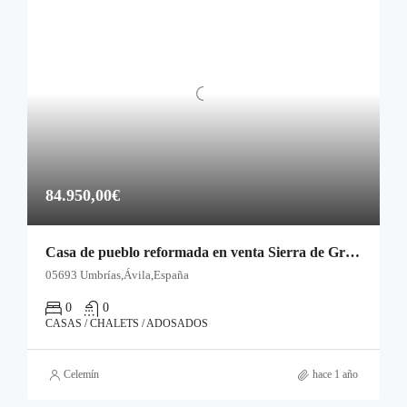
84.950,00€
Casa de pueblo reformada en venta Sierra de Gredos
05693 Umbrías,Ávila,España
0
0
CASAS / CHALETS / ADOSADOS
Celemín
hace 1 año