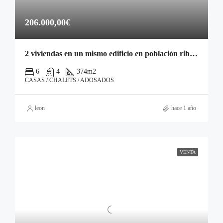
206.000,00€
2 viviendas en un mismo edificio en población ribereña del río Tormes.
6
4
374
m2
CASAS / CHALETS / ADOSADOS
leon
hace 1 año
VENTA