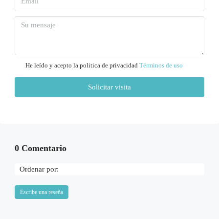
Mar
11
Ago
Mié
12
He leído y acepto la politica de privacidad
Términos de uso
Ago
Solicitar visita
Jue
13
Ago
0 Comentario
Vie
14
Ordenar por:
Ago
Escribe una reseña
Sáb