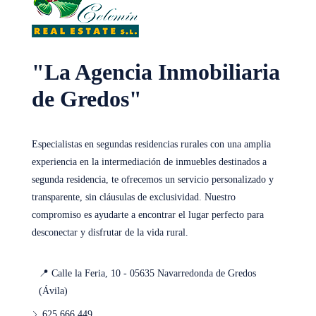
Sáb
15
"La Agencia Inmobiliaria
Ago
de Gredos"
Dom
16
Especialistas en segundas residencias rurales con una amplia
Ago
experiencia en la intermediación de inmuebles destinados a
segunda residencia, te ofrecemos un servicio personalizado y
Lun
transparente, sin cláusulas de exclusividad. Nuestro
17
compromiso es ayudarte a encontrar el lugar perfecto para
Ago
desconectar y disfrutar de la vida rural.
Mar
📍 Calle la Feria, 10 - 05635 Navarredonda de Gredos
18
(Ávila)
Ago
625 666 449