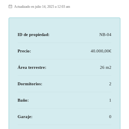
Actualizado en julio 14, 2025 a 12:03 am
ID de propiedad:
NB-04
Precio:
40.000,00€
Área terrestre:
26 m2
Dormitorios:
2
Baño:
1
Garaje:
0