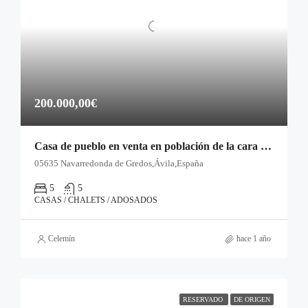
200.000,00€
Casa de pueblo en venta en población de la cara norte de Gredos
05635 Navarredonda de Gredos,Ávila,España
5
5
CASAS / CHALETS / ADOSADOS
Celemín
hace 1 año
RESERVADO
DE ORIGEN