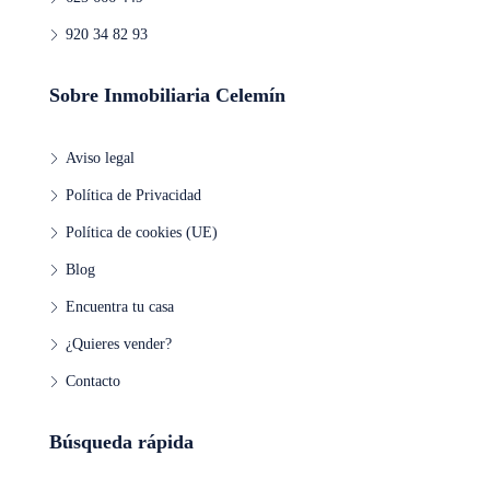
920 34 82 93
Mié
19
Ago
Sobre Inmobiliaria Celemín
Jue
Aviso legal
20
Política de Privacidad
Ago
Política de cookies (UE)
Vie
Blog
21
Encuentra tu casa
Ago
¿Quieres vender?
Contacto
Sáb
22
Ago
Búsqueda rápida