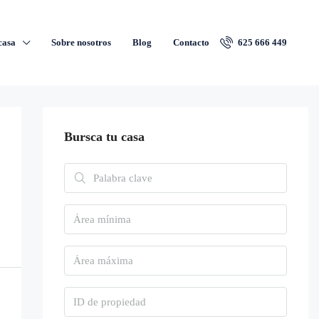
casa
Sobre nosotros
Blog
Contacto
625 666 449
Bursca tu casa