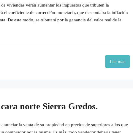
 de viviendas verán aumentar los impuestos que tributen la
irá el coeficiente de corrección monetaria, que descontaba la inflación
nta. De este modo, se tributará por la ganancia del valor real de la
Lee mas
cara norte Sierra Gredos.
anunciar la venta de su propiedad en precios de superiores a los que
a un comprador por la misma. Es más, todo vendedor debería tener