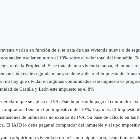
raventa varían en función de si te trata de una vivienda nueva o de s
tos suelen oscilar en torno al 10% sobre el valor total del inmueble. To
 Registro de la Propiedad. Si se trata de una vivienda nueva, el impuesto
a en cuestión es de segunda mano, se debe aplicar el Impuesto de Transmi
en no hay que olvidar en algunas comunidades este impuesto es progresiv
nidad de Castilla y León este impuesto es el 8%.
er claro que se aplica el IVA. Este impuesto lo paga el comprador excl
 al comprador. Tiene un tipo impositivo del 10%. Hay más. El Impuesto
nsmisiones de inmuebles no exentas de IVA. Su base de cálculo en las hi
lica. El IAJD lo debe pagar el comprador del inmueble y el tipo imposi
an a adquirir una vivienda o un préstamo hipotecario, sean: titulares 