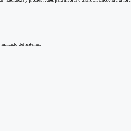
, naturaleza y precios reales para invertir o disfrutar. Encuentra tu ref
omplicado del sistema...