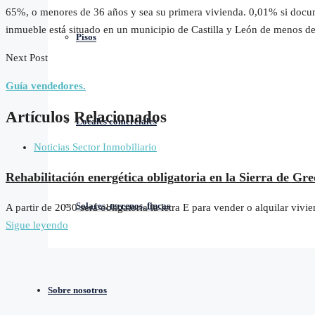
65%, o menores de 36 años y sea su primera vivienda. 0,01% si docume
inmueble está situado en un municipio de Castilla y León de menos de 
Pisos
Next Post
Guía vendedores.
Artículos Relacionados
Locales comerciales
Noticias Sector Inmobiliario
Rehabilitación energética obligatoria en la Sierra de Gr
Solares, terrenos, fincas
A partir de 2030 será obligatoria la letra E para vender o alquilar vi
Sigue leyendo
Sobre nosotros