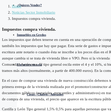
¿Quieres Vender?
Home
Noticias Sector Inmobiliario
Impuestos compra vivienda.
Impuestos compra vivienda.
Inmuebles en Gredos
Los impuestos que deben tenerse en cuenta en una operación de comp
también los impuestos que hay que pagar. Esta serie de gastos e impues
escritura ante notario o cuando ésta se inscribe a los pocos días en el
aunque cambia si se trata de vivienda libre o VPO. Pero si la viviend
Comunidad Autónoma. El tipo general oscila entre el 4 y el 10%, si bi
Encuentra tu casa
tramos más altos (normalmente, a partir de 400.000 euros). En la comu
En el caso de comprar una vivienda de nueva construcción debemos ten
primera entrega de la vivienda realizada por el promotor/constructor
documentos públicos (notariales, mercantiles y administrativos) en tra
Casas / Chalets / Adosados
de compra de una vivienda, el precio que aparece en la escritura púb
Castilla y León Tipo general 1,5% 0,5% para aquellas personas que vay