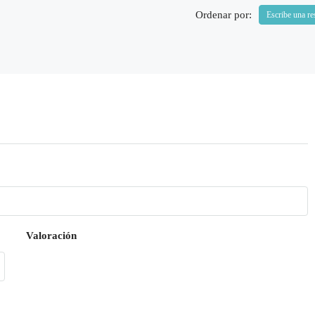
Ordenar por:
Escribe una re
Jue
13
Ago
Vie
14
Ago
Sáb
15
Ago
Valoración
Dom
16
Ago
Lun