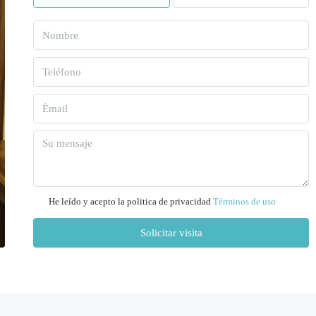
Dom
09
Ago
Lun
10
Ago
Mar
11
He leído y acepto la politica de privacidad
Términos de uso
Ago
Solicitar visita
Mié
12
Ago