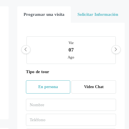
Programar una visita
Solicitar Información
Vie
07
Ago
Tipo de tour
Sáb
08
En persona
Video Chat
Ago
Dom
09
Ago