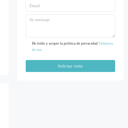
Lun
10
Ago
Mar
11
He leído y acepto la politica de privacidad
Términos
de uso
Ago
Solicitar visita
Mié
12
Ago
Jue
13
Ago
Vie